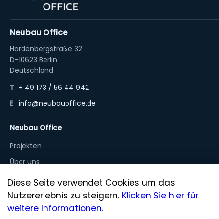
Neubau Office
Hardenbergstraße 32
D-10623 Berlin
Deutschland
T
+ 49 173 / 56 44 942
E
info@neubauoffice.de
Neubau Office
Projekten
Über uns
Diese Seite verwendet Cookies um das
Rechtliches
Nutzererlebnis zu steigern.
Klicken Sie hier für
Impressum
weitere Informationen.
Datenschutz